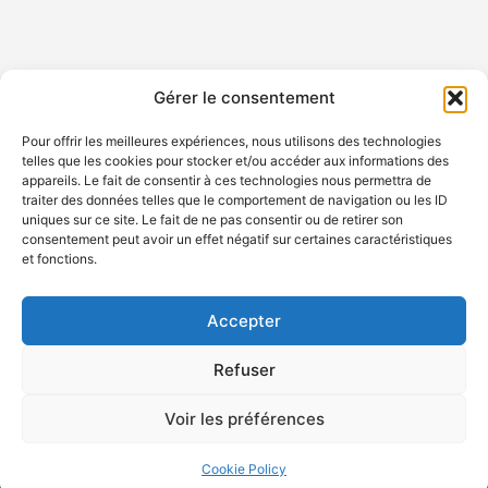
Gérer le consentement
Pour offrir les meilleures expériences, nous utilisons des technologies
telles que les cookies pour stocker et/ou accéder aux informations des
appareils. Le fait de consentir à ces technologies nous permettra de
traiter des données telles que le comportement de navigation ou les ID
KELENN
uniques sur ce site. Le fait de ne pas consentir ou de retirer son
Technology
consentement peut avoir un effet négatif sur certaines caractéristiques
6 rue
© 2005 –
et fonctions.
Ampère,
2025 Tous
91430 Igny,
droits
France
Accepter
réservés –
KELENN
Refuser
Technology
www.kelenntech.com
Voir les préférences
Cookie Policy