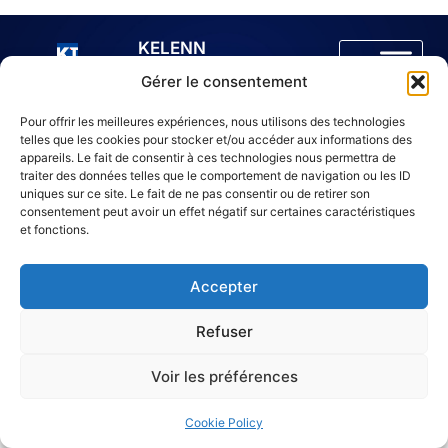
KELENN
Technology
Gérer le consentement
6 rue
© 2005 –
Ampère,
2025 Tous
Pour offrir les meilleures expériences, nous utilisons des technologies
91430 Igny,
droits
telles que les cookies pour stocker et/ou accéder aux informations des
France
réservés –
appareils. Le fait de consentir à ces technologies nous permettra de
traiter des données telles que le comportement de navigation ou les ID
KELENN
uniques sur ce site. Le fait de ne pas consentir ou de retirer son
Technology
consentement peut avoir un effet négatif sur certaines caractéristiques
www.kelenntech.com
et fonctions.
Accepter
Refuser
Voir les préférences
Cookie Policy