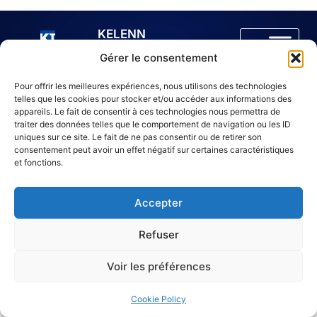
KELENN
Technology
Gérer le consentement
6 rue
© 2005 –
Ampère,
2025 Tous
Pour offrir les meilleures expériences, nous utilisons des technologies
91430 Igny,
droits
telles que les cookies pour stocker et/ou accéder aux informations des
France
réservés –
appareils. Le fait de consentir à ces technologies nous permettra de
traiter des données telles que le comportement de navigation ou les ID
KELENN
uniques sur ce site. Le fait de ne pas consentir ou de retirer son
Technology
consentement peut avoir un effet négatif sur certaines caractéristiques
www.kelenntech.com
et fonctions.
Accepter
Refuser
Voir les préférences
Cookie Policy